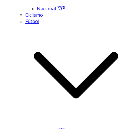
Nacional 🇻🇪
Ciclismo
Fútbol