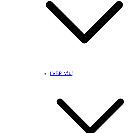
LVBP 🇻🇪