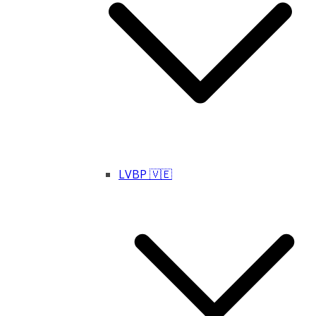
LVBP 🇻🇪