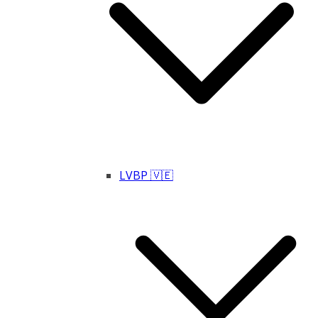
LVBP 🇻🇪