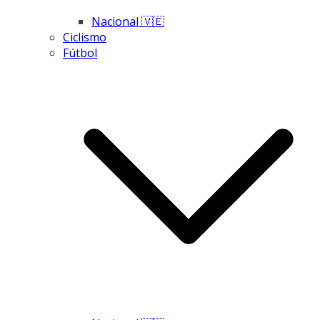
Nacional 🇻🇪
Ciclismo
Fútbol