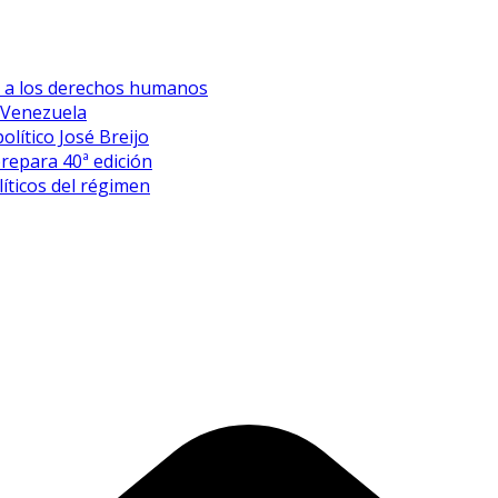
es a los derechos humanos
 Venezuela
olítico José Breijo
prepara 40ª edición
íticos del régimen