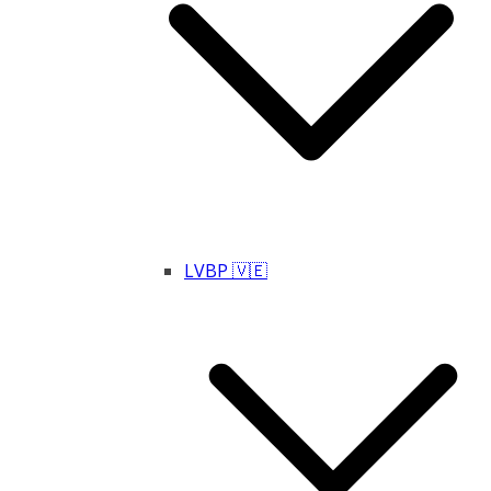
LVBP 🇻🇪