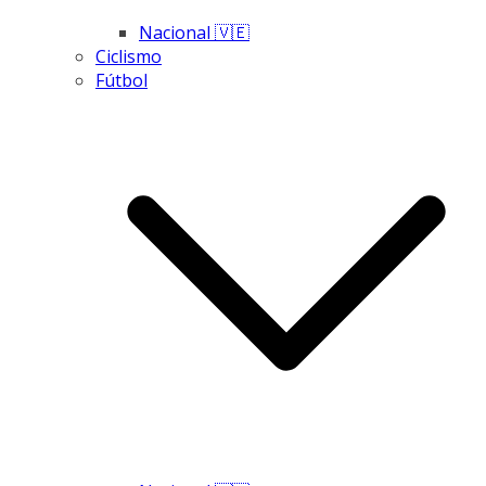
Nacional 🇻🇪
Ciclismo
Fútbol