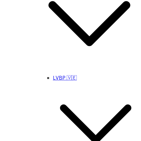
LVBP 🇻🇪