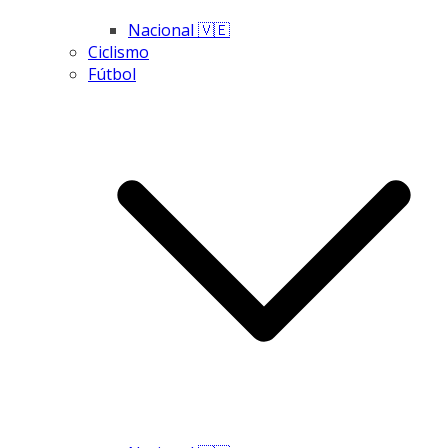
Nacional 🇻🇪
Ciclismo
Fútbol