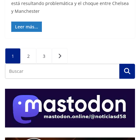
está resultando problemática y el choque entre Chelsea
y Manchester
Leer más...
Posts
1
2
3
pagination