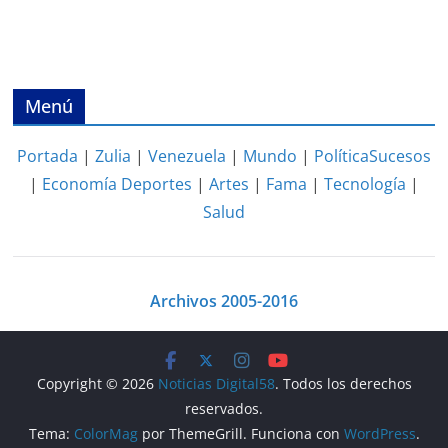
Menú
Portada
|
Zulia
|
Venezuela
|
Mundo
|
Política
Sucesos
|
Economía
Deportes
|
Artes
|
Fama
|
Tecnología
|
Salud
Archivos 2005-2016
Copyright © 2026
Noticias Digital58
. Todos los derechos
reservados.
Tema:
ColorMag
por ThemeGrill. Funciona con
WordPress
.