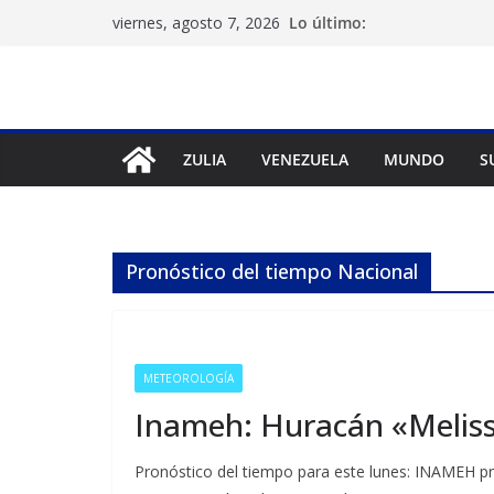
Saltar
Lo último:
viernes, agosto 7, 2026
al
contenido
ZULIA
VENEZUELA
MUNDO
S
Pronóstico del tiempo Nacional
METEOROLOGÍA
Inameh: Huracán «Meliss
Pronóstico del tiempo para este lunes: INAMEH pre