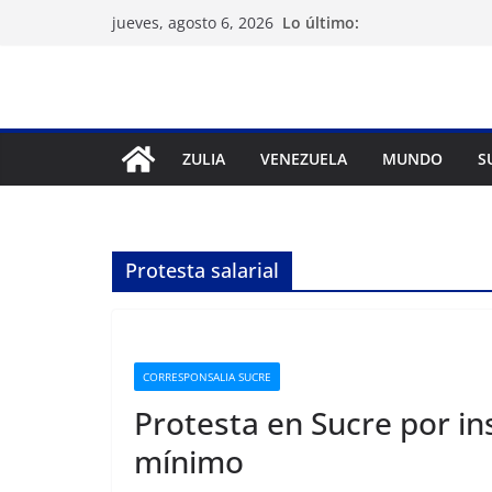
Saltar
Lo último:
jueves, agosto 6, 2026
al
contenido
ZULIA
VENEZUELA
MUNDO
S
Protesta salarial
CORRESPONSALIA SUCRE
Protesta en Sucre por in
mínimo