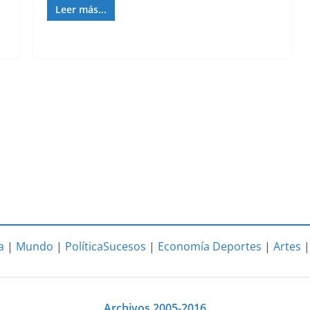
Leer más...
a
|
Mundo
|
Política
Sucesos
|
Economía
Deportes
|
Artes
Archivos 2005-2016