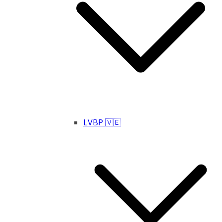
LVBP 🇻🇪