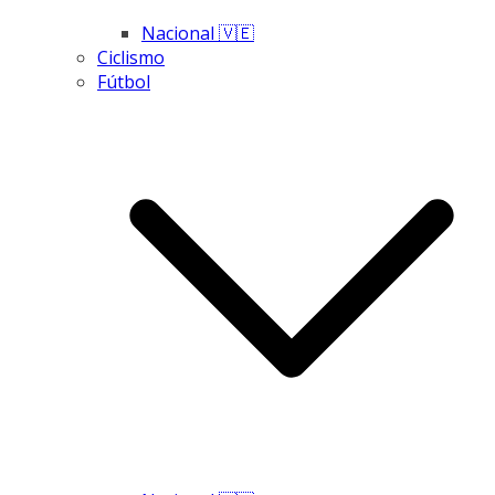
Nacional 🇻🇪
Ciclismo
Fútbol