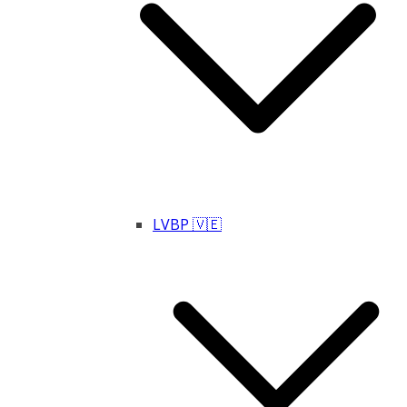
LVBP 🇻🇪