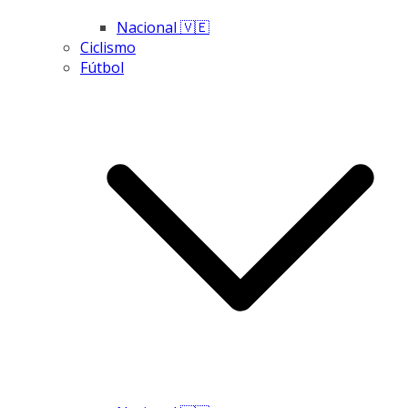
Nacional 🇻🇪
Ciclismo
Fútbol