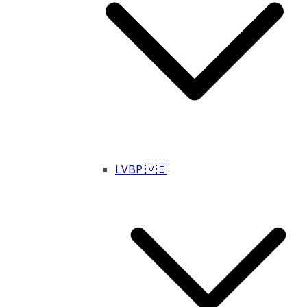
LVBP 🇻🇪