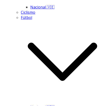
Nacional 🇻🇪
Ciclismo
Fútbol