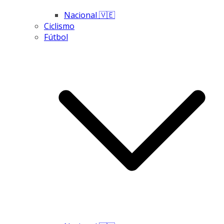
Nacional 🇻🇪
Ciclismo
Fútbol