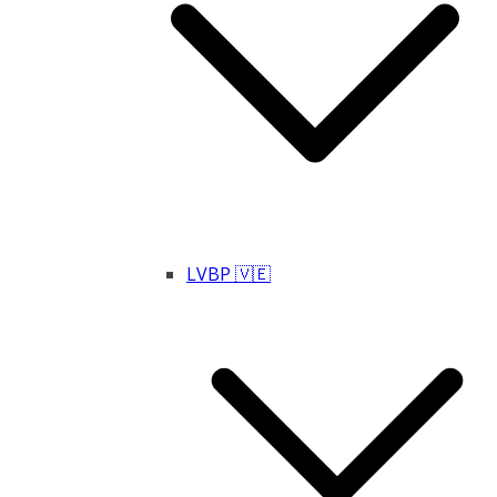
LVBP 🇻🇪