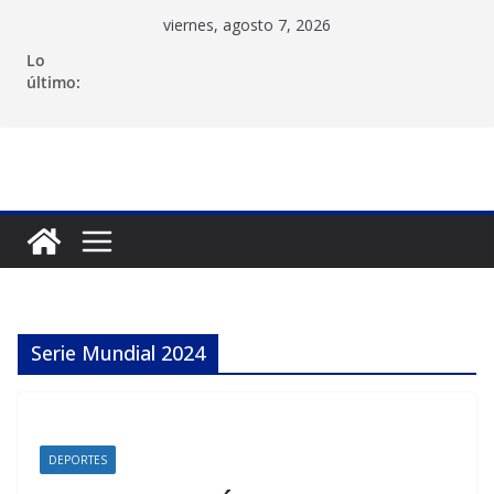
Saltar
viernes, agosto 7, 2026
al
Lo
contenido
último:
Serie Mundial 2024
DEPORTES