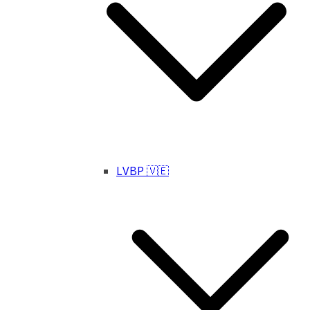
LVBP 🇻🇪