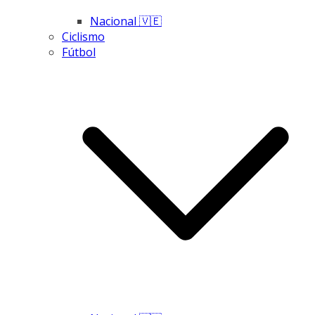
Nacional 🇻🇪
Ciclismo
Fútbol