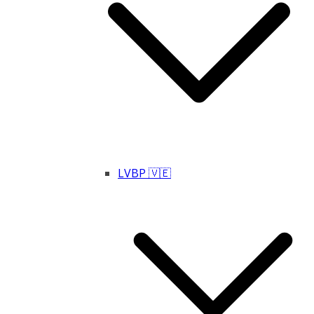
LVBP 🇻🇪