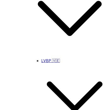
LVBP 🇻🇪