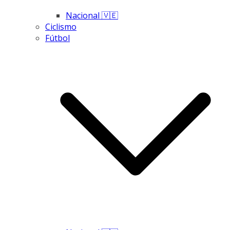
Nacional 🇻🇪
Ciclismo
Fútbol