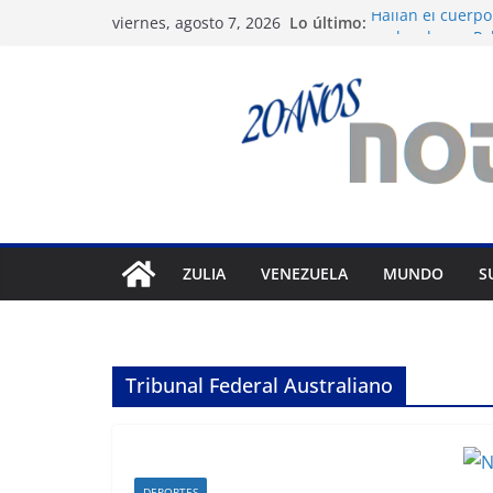
Saltar
Lo último:
Hallan el cuerpo
viernes, agosto 7, 2026
al
avalancha en Pa
Apagones en Ara
contenido
varios municipi
Nueva tienda de
Maracaibo
Liga FutVe: Rayo
Diana Sanoja: La
exterior
ZULIA
VENEZUELA
MUNDO
S
Tribunal Federal Australiano
DEPORTES