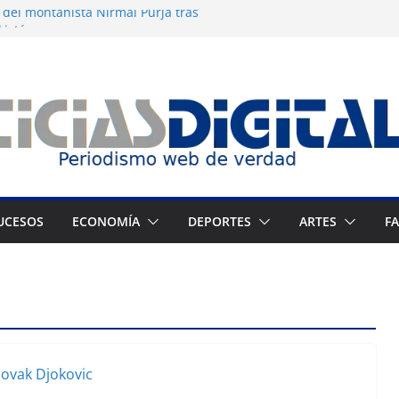
 del montañista Nirmal Purja tras
kistán
gua desatan protestas nocturnas en
os
 dermocosmética Vida Gloss abre en
 Zuliano busca redimirse en su feudo
 consagración del talento venezolano en el
UCESOS
ECONOMÍA
DEPORTES
ARTES
F