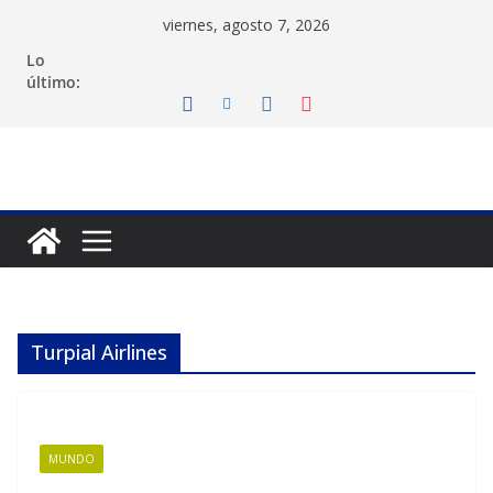
Saltar
viernes, agosto 7, 2026
al
Lo
contenido
último:
Turpial Airlines
MUNDO