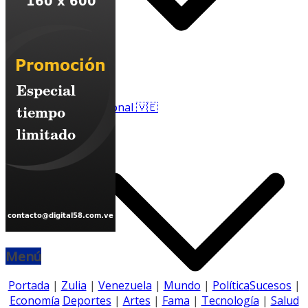
Nacional 🇻🇪
Menú
Portada
|
Zulia
|
Venezuela
|
Mundo
|
Política
Sucesos
|
Economía
Deportes
|
Artes
|
Fama
|
Tecnología
|
Salud