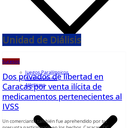
Unidad de Diálisis
Sucesos
Juegos Paralímpicos
Dos privados de libertad en
Automovilismo
Caracas por venta ilícita de
Atletismo
medicamentos pertenecientes al
IVSS
Un comerciante también fue aprehendido por su
presunta participación en los hechos. Caracas, DC,