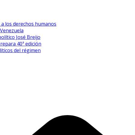
es a los derechos humanos
 Venezuela
olítico José Breijo
prepara 40ª edición
íticos del régimen