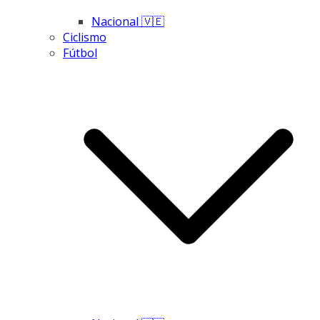
Nacional 🇻🇪
Ciclismo
Fútbol