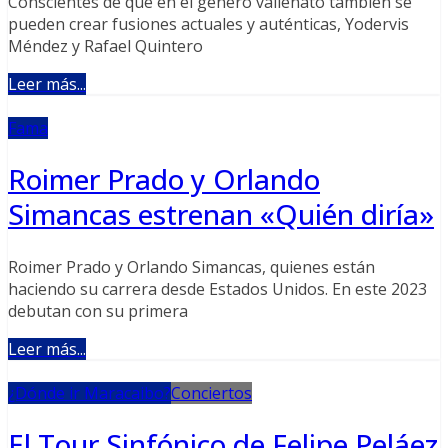
Conscientes de que en el género vallenato también se
pueden crear fusiones actuales y auténticas, Yodervis
Méndez y Rafael Quintero
Leer más...
Fama
Roimer Prado y Orlando
Simancas estrenan «Quién diría»
Roimer Prado y Orlando Simancas, quienes están
haciendo su carrera desde Estados Unidos. En este 2023
debutan con su primera
Leer más...
¿Dónde ir Maracaibo?
Conciertos
El Tour Sinfónico de Felipe Peláez