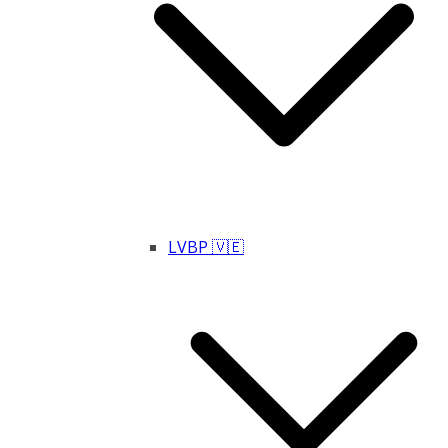
LVBP 🇻🇪