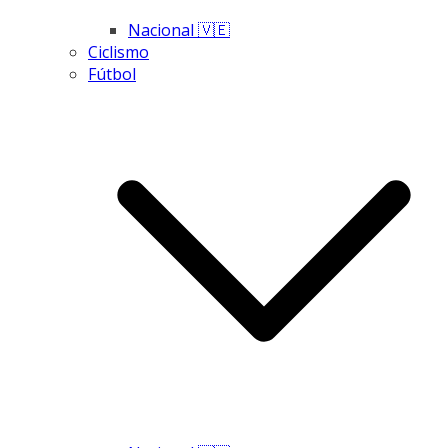
Nacional 🇻🇪
Ciclismo
Fútbol