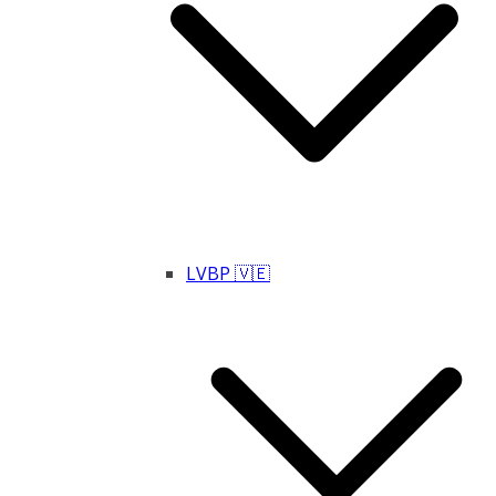
LVBP 🇻🇪