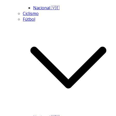
Nacional 🇻🇪
Ciclismo
Fútbol