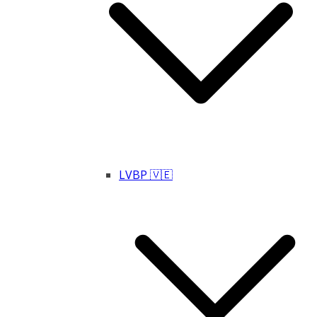
LVBP 🇻🇪