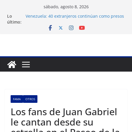
Saltar
sábado, agosto 8, 2026
al
Lo
Venezuela: 40 extranjeros continúan como presos
contenido
último:
políticos del régimen
Crisis carcelaria: OVP denuncia 15 años de
violaciones a los derechos humanos
Exigen control independiente del Fondo Petrolero
en Venezuela
Vente Venezuela exige justicia por muerte del
preso político José Breijo
Festival de Cine Francés culmina muestra
histórica y prepara 40ª edición
FAMA
OTROS
Los fans de Juan Gabriel
le cantan desde su