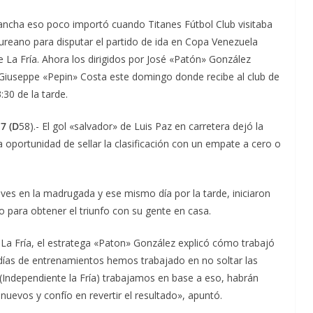
cancha eso poco importó cuando Titanes Fútbol Club visitaba
ureano para disputar el partido de ida en Copa Venezuela
e La Fría. Ahora los dirigidos por José «Patón» González
la Giuseppe «Pepin» Costa este domingo donde recibe al club de
:30 de la tarde.
7 (D
58).- El gol «salvador» de Luis Paz en carretera dejó la
a oportunidad de sellar la clasificación con un empate a cero o
ves en la madrugada y ese mismo día por la tarde, iniciaron
 para obtener el triunfo con su gente en casa.
e La Fría, el estratega «Paton» González explicó cómo trabajó
tos días de entrenamientos hemos trabajado en no soltar las
Independiente la Fría) trabajamos en base a eso, habrán
nuevos y confío en revertir el resultado», apuntó.