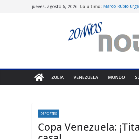
Saltar
Lo último:
Marco Rubio urge 
jueves, agosto 6, 2026
al
Venezuela
Liga FutVe: Rayo 
contenido
Diana Sanoja: La 
exterior
Hallan el cuerpo 
en Pakistán
Machado exige un
diálogo
ZULIA
VENEZUELA
MUNDO
S
DEPORTES
Copa Venezuela: ¡Tit
casa!