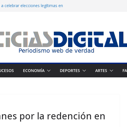
a celebrar elecciones legítimas en
Zuliano busca redimirse en su feudo
consagración del talento venezolano en el
del montañista Nirmal Purja tras avalancha
 cronograma electoral a la mesa de
UCESOS
ECONOMÍA
DEPORTES
ARTES
F
anes por la redención en