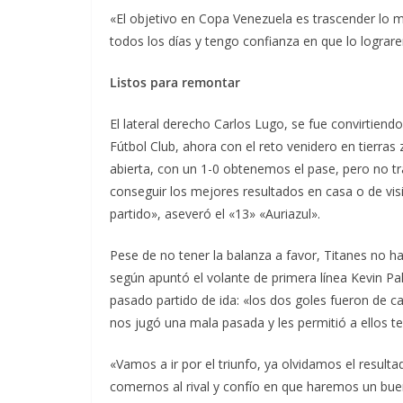
«El objetivo en Copa Venezuela es trascender lo
todos los días y tengo confianza en que lo lograr
Listos para remontar
El lateral derecho Carlos Lugo, se fue convirtiend
Fútbol Club, ahora con el reto venidero en tierras
abierta, con un 1-0 obtenemos el pase, pero no
conseguir los mejores resultados en casa o de vi
partido», aseveró el «13» «Auriazul».
Pese de no tener la balanza a favor, Titanes no 
según apuntó el volante de primera línea Kevin Pal
pasado partido de ida: «los dos goles fueron de c
nos jugó una mala pasada y les permitió a ellos te
«Vamos a ir por el triunfo, ya olvidamos el result
comernos al rival y confío en que haremos un buen