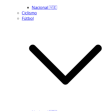
Nacional 🇻🇪
Ciclismo
Fútbol