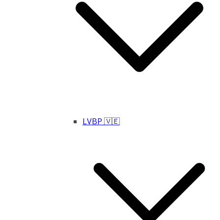
LVBP 🇻🇪