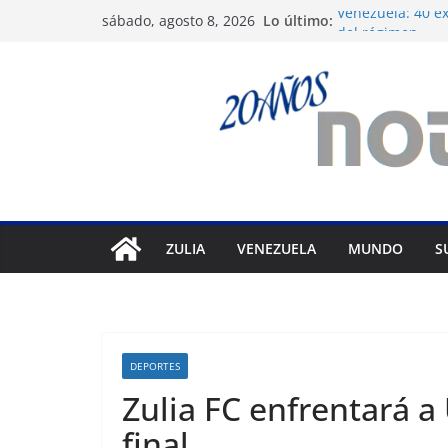
Saltar
Lo último:
Venezuela: 40 ex
sábado, agosto 8, 2026
al
del régimen
Crisis carcelari
contenido
derechos huma
Exigen control 
Venezuela
Vente Venezuela 
político José Brei
Festival de Cine
prepara 40ª edi
ZULIA
VENEZUELA
MUNDO
S
DEPORTES
Zulia FC enfrentará a
final