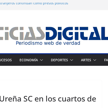
tranjeros continúan como presos políticos
a: OVP denuncia 15 años de violaciones a los
nos
independiente del Fondo Petrolero en
exige justicia por muerte del preso
jo
 Francés culmina muestra histórica y
ción
UCESOS
ECONOMÍA
DEPORTES
ARTES
F
 Ureña SC en los cuartos de