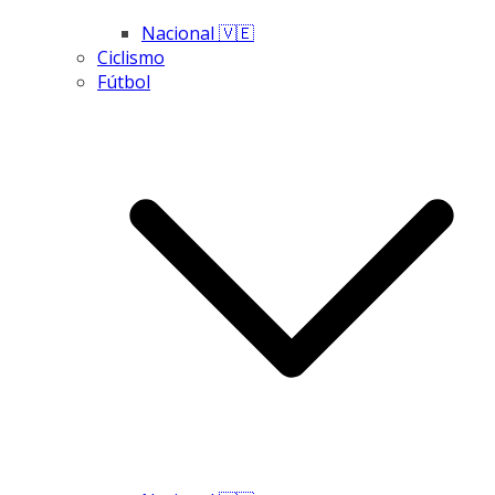
Nacional 🇻🇪
Ciclismo
Fútbol