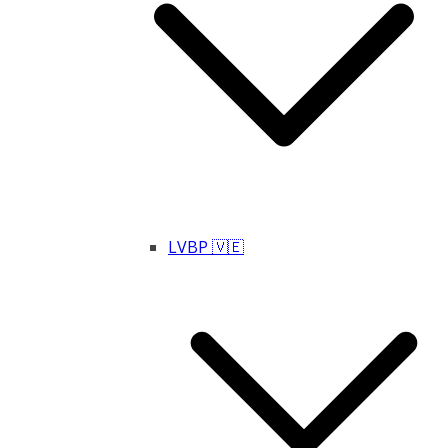
LVBP 🇻🇪