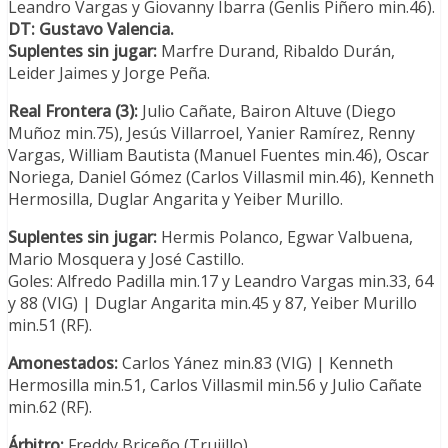
Leandro Vargas y Giovanny Ibarra (Genlis Piñero min.46).
DT: Gustavo Valencia.
Suplentes sin jugar:
Marfre Durand, Ribaldo Durán,
Leider Jaimes y Jorge Peña.
Real Frontera (3):
Julio Cañate, Bairon Altuve (Diego
Muñoz min.75), Jesús Villarroel, Yanier Ramírez, Renny
Vargas, William Bautista (Manuel Fuentes min.46), Oscar
Noriega, Daniel Gómez (Carlos Villasmil min.46), Kenneth
Hermosilla, Duglar Angarita y Yeiber Murillo.
Suplentes sin jugar:
Hermis Polanco, Egwar Valbuena,
Mario Mosquera y José Castillo.
Goles: Alfredo Padilla min.17 y Leandro Vargas min.33, 64
y 88 (VIG) | Duglar Angarita min.45 y 87, Yeiber Murillo
min.51 (RF).
Amonestados:
Carlos Yánez min.83 (VIG) | Kenneth
Hermosilla min.51, Carlos Villasmil min.56 y Julio Cañate
min.62 (RF).
Árbitro:
Freddy Briceño (Trujillo)