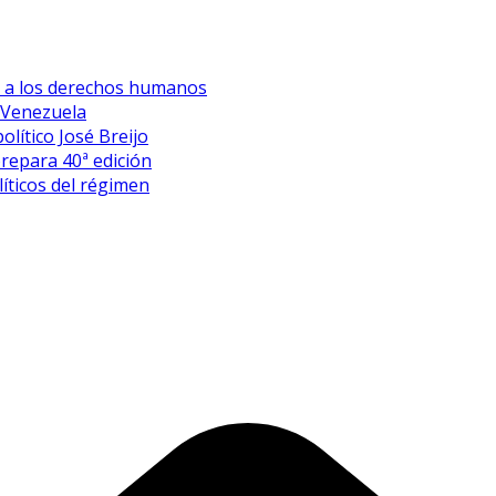
es a los derechos humanos
 Venezuela
olítico José Breijo
prepara 40ª edición
íticos del régimen