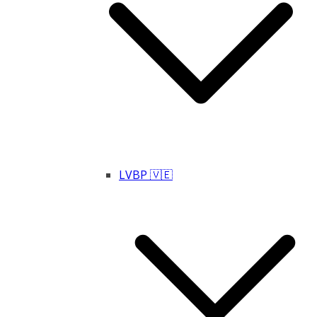
LVBP 🇻🇪