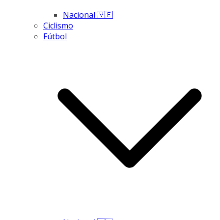
Nacional 🇻🇪
Ciclismo
Fútbol