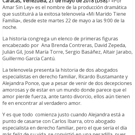
Caracas, Venezuela, 21 de mayo de 2018 (D58).-
«Por
Amar Sin Ley» es el nombre de la producción dramática
que sustituirá a la exitosa telenovela «Mi Marido Tiene
Familia», desde este martes 22 de mayo a las 9:00 de la
noche.
La historia congrega un elenco de primeras figuras
encabezado por Ana Brenda Contreras, David Zepeda,
Julián Gil, José María Torre, Sergio Basáñez, Altair Jarabo,
Guillermo García Cantú.
La telenovela presenta la historia de dos abogados
especialistas en derecho familiar, Ricardo Bustamante y
Alejandra Ponce, que a pesar de venir de dos decepciones
amorosas y de estar en un mundo donde parece que el
amor pierde fuerza, ante tanto divorcio, ellos aún tienen
fe en encontrar al verdadero amor.
Y es que todo comienza justo cuando Alejandra está a
punto de casarse con Carlos Ibarra, otro abogado
especialista en derecho familiar, pero el que sería el día
más feliz de su vida, se convirtió en una pesadilla, pues