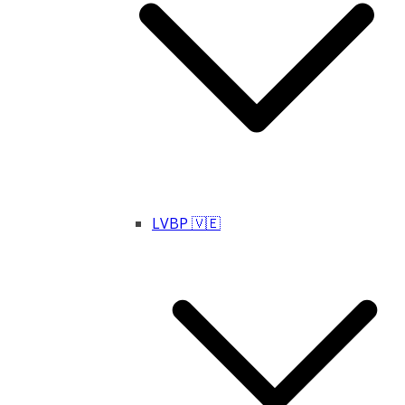
LVBP 🇻🇪