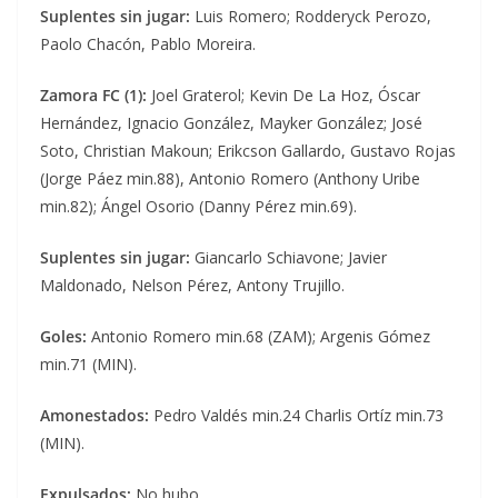
Suplentes sin jugar:
Luis Romero; Rodderyck Perozo,
Paolo Chacón, Pablo Moreira.
Zamora FC (1):
Joel Graterol; Kevin De La Hoz, Óscar
Hernández, Ignacio González, Mayker González; José
Soto, Christian Makoun; Erikcson Gallardo, Gustavo Rojas
(Jorge Páez min.88), Antonio Romero (Anthony Uribe
min.82); Ángel Osorio (Danny Pérez min.69).
Suplentes sin jugar:
Giancarlo Schiavone; Javier
Maldonado, Nelson Pérez, Antony Trujillo.
Goles:
Antonio Romero min.68 (ZAM); Argenis Gómez
min.71 (MIN).
Amonestados:
Pedro Valdés min.24 Charlis Ortíz min.73
(MIN).
Expulsados:
No hubo.