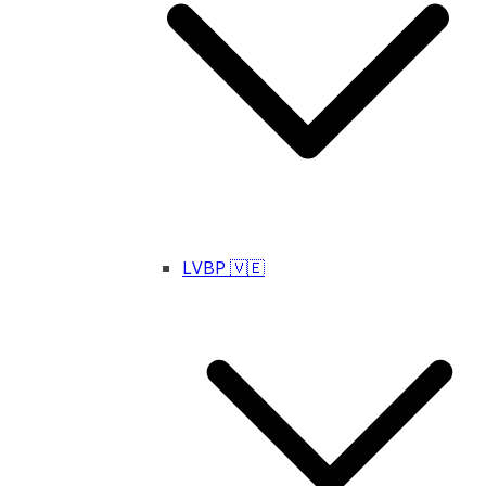
LVBP 🇻🇪