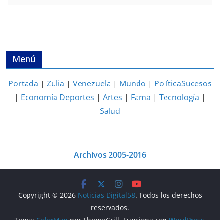
Menú
Portada
|
Zulia
|
Venezuela
|
Mundo
|
Política
Sucesos
|
Economía
Deportes
|
Artes
|
Fama
|
Tecnología
|
Salud
Archivos 2005-2016
Copyright © 2026
Noticias Digital58
. Todos los derechos
reservados.
Tema:
ColorMag
por ThemeGrill. Funciona con
WordPress
.