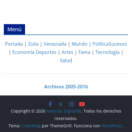
Menú
Portada
|
Zulia
|
Venezuela
|
Mundo
|
Política
Sucesos
|
Economía
Deportes
|
Artes
|
Fama
|
Tecnología
|
Salud
Archivos 2005-2016
Copyright © 2026
Noticias Digital58
. Todos los derechos
reservados.
Tema:
ColorMag
por ThemeGrill. Funciona con
WordPress
.