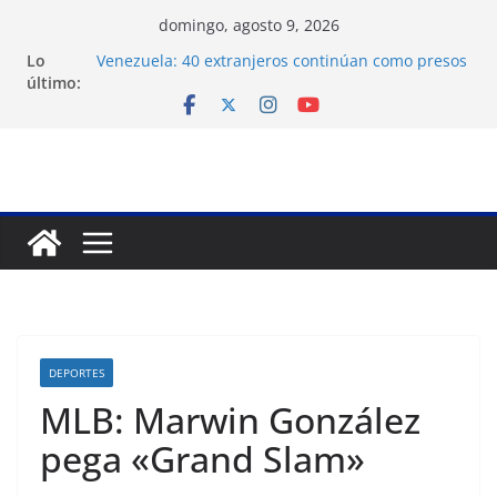
Saltar
domingo, agosto 9, 2026
al
Lo
Venezuela: 40 extranjeros continúan como presos
contenido
último:
políticos del régimen
Crisis carcelaria: OVP denuncia 15 años de
violaciones a los derechos humanos
Exigen control independiente del Fondo Petrolero
en Venezuela
Vente Venezuela exige justicia por muerte del
preso político José Breijo
Festival de Cine Francés culmina muestra
histórica y prepara 40ª edición
DEPORTES
MLB: Marwin González
pega «Grand Slam»