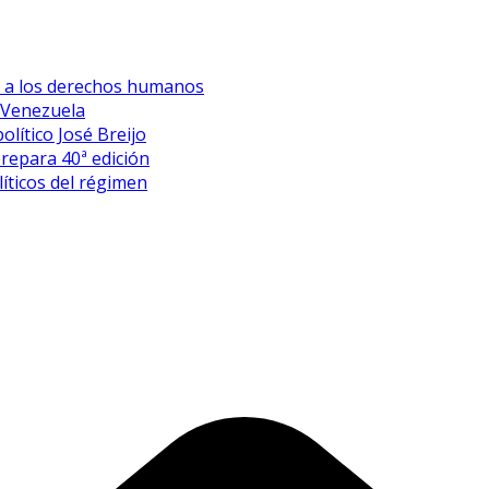
es a los derechos humanos
 Venezuela
olítico José Breijo
prepara 40ª edición
íticos del régimen