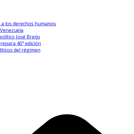
es a los derechos humanos
 Venezuela
olítico José Breijo
prepara 40ª edición
íticos del régimen