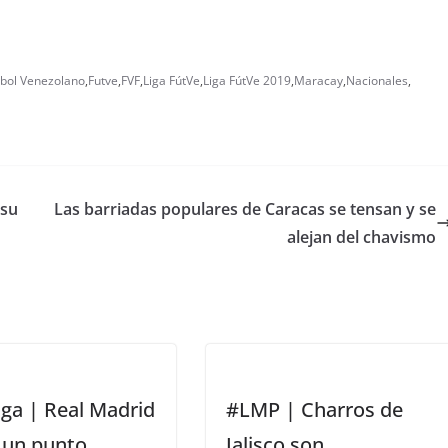
tbol Venezolano
,
Futve
,
FVF
,
Liga FútVe
,
Liga FútVe 2019
,
Maracay
,
Nacionales
,
 su
Las barriadas populares de Caracas se tensan y se
alejan del chavismo
ga | Real Madrid
#LMP | Charros de
 un punto
Jalisco son