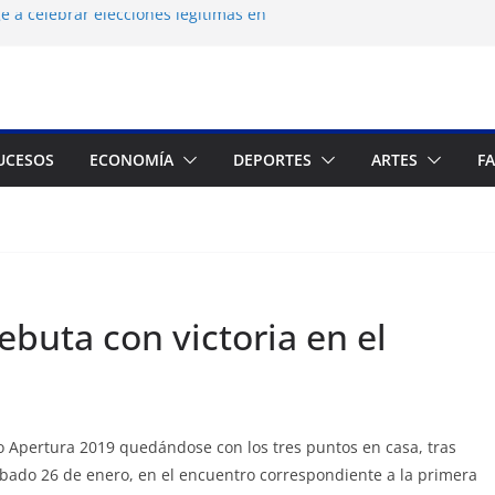
 a celebrar elecciones legítimas en
 Zuliano busca redimirse en su feudo
 consagración del talento venezolano en el
 del montañista Nirmal Purja tras
kistán
UCESOS
ECONOMÍA
DEPORTES
ARTES
F
n cronograma electoral a la mesa de
buta con victoria en el
o Apertura 2019 quedándose con los tres puntos en casa, tras
ábado 26 de enero, en el encuentro correspondiente a la primera