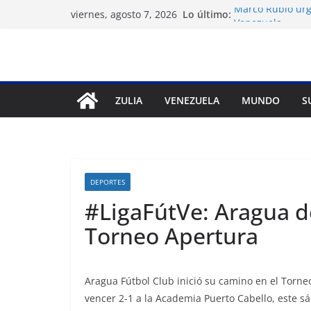
Saltar
Lo último:
Marco Rubio urge
viernes, agosto 7, 2026
al
Venezuela
Liga FutVe: Rayo
contenido
Diana Sanoja: La
exterior
Hallan el cuerpo
avalancha en Pa
ZULIA
VENEZUELA
MUNDO
S
Machado exige u
diálogo
DEPORTES
#LigaFútVe: Aragua de
Torneo Apertura
Aragua Fútbol Club inició su camino en el Torne
vencer 2-1 a la Academia Puerto Cabello, este s