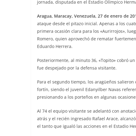
jornada, disputada en el Estadio Olímpico Herm
Aragua, Maracay, Venezuela, 27 de enero de 201
ataque desde el pitazo inicial. Apenas a los cu
primera ocasión clara para los «Aurirrojos», lue
Romero, quien aprovechó de rematar fuertement
Eduardo Herrera.
Posteriormente, al minuto 36, «Topito» cobró un t
fue despejado por la defensa visitante.
Para el segundo tiempo, los aragüeños salieron 
fortín, siendo el juvenil Edanyilber Navas refere
presionando a los porteños en algunas ocasiones
Al 74 el equipo visitante se adelantó con anota
atrás y el recién ingresado Rafael Arace, alcan
el tanto que igualó las acciones en el Estadio H