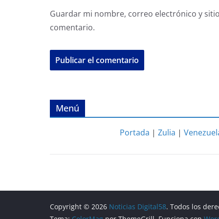
Guardar mi nombre, correo electrónico y siti
comentario.
Menú
Portada
|
Zulia
|
Venezuel
Copyright © 2026
Noticias Digital58
. Todos los der
Tema:
ColorMag
por ThemeGrill. Funciona con
Wor