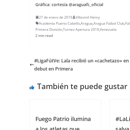
Gráfica: cortesía @araguafc_oficial
27 de enero de 2019
Villasmil Henry
Academia Puerto Cabello
,
Aragua
,
Aragua Fútbol Club
,
Fú
Primera División
,
Torneo Apertura 2019
,
Venezuela
2 min read
#LigaFútVe: Lala recibió un «cachetazo» en
debut en Primera
También te puede gustar
Fuego Patrio ilumina
#LaLi
a los atletas que
salva