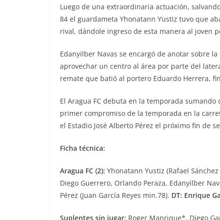
Luego de una extraordinaria actuación, salvando 
84 el guardameta Yhonatann Yustiz tuvo que ab
rival, dándole ingreso de esta manera al joven p
Edanyilber Navas se encargó de anotar sobre la 
aprovechar un centro al área por parte del late
remate que batió al portero Eduardo Herrera, fin
El Aragua FC debuta en la temporada sumando de 
primer compromiso de la temporada en la carrete
el Estadio José Alberto Pérez el próximo fin de
Ficha técnica:
Aragua FC (2):
Yhonatann Yustiz (Rafael Sánchez 
Diego Guerrero, Orlando Peraza, Edanyilber Nava
Pérez (Juan García Reyes min.78).
DT: Enrique Ga
Suplentes sin jugar:
Roger Manrique*, Diego Garc