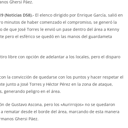
anos Ghersi Páez.
9 (Noticias D58).-
El elenco dirigido por Enrique García, salió en
atro minutos de haber comenzado el compromiso, se generó la
go de que José Torres le envió un pase dentro del área a Kenny
e pero el esférico se quedó en las manos del guardameta
iro libre con opción de adelantar a los locales, pero el disparo
con la convicción de quedarse con los puntos y hacer respetar el
nte junto a José Torres y Héctor Pérez en la zona de ataque,
, generando peligro en el área.
ción de Gustavo Ascona, pero los «Aurirrojos» no se quedaron
zó a rematar desde el borde del área, marcando de esta manera
ermanos Ghersi Páez.