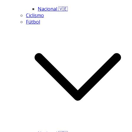
Nacional 🇻🇪
Ciclismo
Fútbol