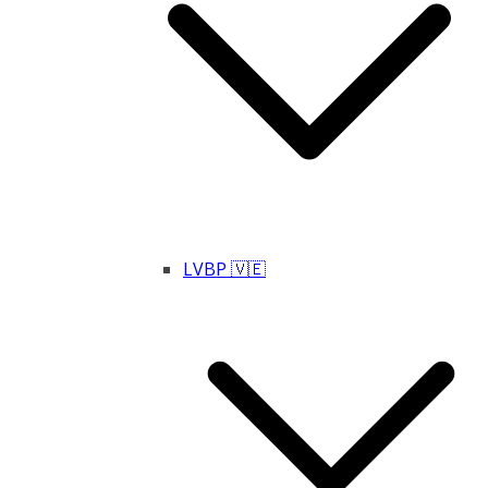
LVBP 🇻🇪