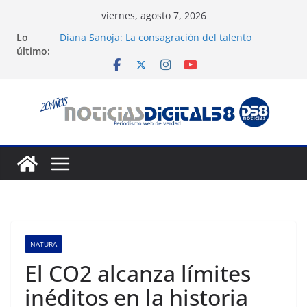
Saltar
viernes, agosto 7, 2026
al
Lo
Diana Sanoja: La consagración del talento
contenido
último:
venezolano en el exterior
Venezuela: 40 extranjeros continúan como presos
políticos del régimen
Apagones en Aragua desatan protestas nocturnas
en varios municipios
Nueva tienda de dermocosmética Vida Gloss abre
en Maracaibo
Liga FutVe: Rayo Zuliano busca redimirse en su
feudo
NATURA
El CO2 alcanza límites
inéditos en la historia