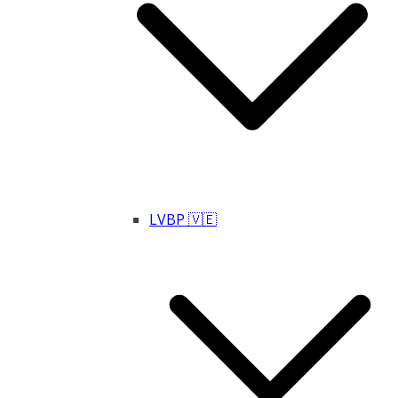
LVBP 🇻🇪