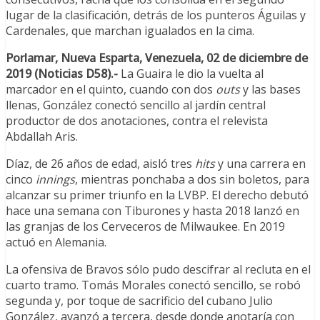
lugar de la clasificación, detrás de los punteros Águilas y
Cardenales, que marchan igualados en la cima.
Porlamar, Nueva Esparta, Venezuela, 02 de diciembre de
2019 (Noticias D58).-
La Guaira le dio la vuelta al
marcador en el quinto, cuando con dos
outs
y las bases
llenas, González conectó sencillo al jardín central
productor de dos anotaciones, contra el relevista
Abdallah Aris.
Díaz, de 26 años de edad, aisló tres
hits
y una carrera en
cinco
innings
, mientras ponchaba a dos sin boletos, para
alcanzar su primer triunfo en la LVBP. El derecho debutó
hace una semana con Tiburones y hasta 2018 lanzó en
las granjas de los Cerveceros de Milwaukee. En 2019
actuó en Alemania.
La ofensiva de Bravos sólo pudo descifrar al recluta en el
cuarto tramo. Tomás Morales conectó sencillo, se robó
segunda y, por toque de sacrificio del cubano Julio
González, avanzó a tercera, desde donde anotaría con