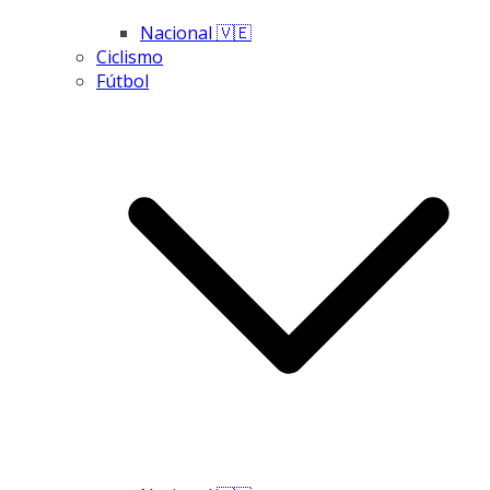
Nacional 🇻🇪
Ciclismo
Fútbol