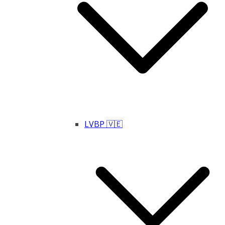
LVBP 🇻🇪