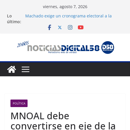
Saltar
viernes, agosto 7, 2026
al
Lo
Machado exige un cronograma electoral a la
contenido
último:
mesa de diálogo
Nueva tienda de dermocosmética Vida Gloss abre
en Maracaibo
Liga FutVe: Rayo Zuliano busca redimirse en su
feudo
Diana Sanoja: La consagración del talento
venezolano en el exterior
Hallan el cuerpo del montañista Nirmal Purja tras
avalancha en Pakistán
POLÍTICA
MNOAL debe
convertirse en eje de la