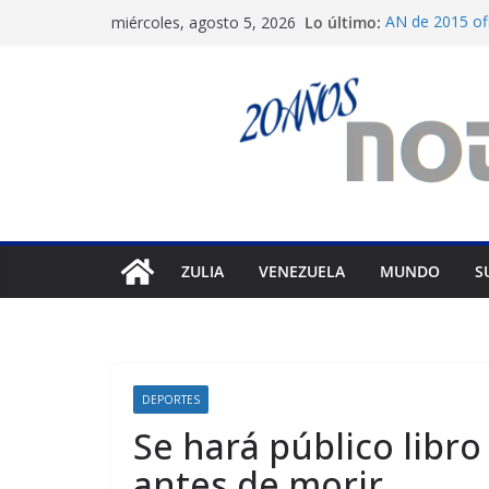
Saltar
Lo último:
AN de 2015 ofi
miércoles, agosto 5, 2026
al
Diana Sanoja: 
exterior
contenido
Hallan el cuer
en Pakistán
Machado exige
diálogo
Marco Rubio ur
Venezuela
ZULIA
VENEZUELA
MUNDO
S
DEPORTES
Se hará público libro
antes de morir