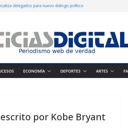
cializa delegados para nuevo diálogo político
La consagración del talento venezolano en el
po del montañista Nirmal Purja tras avalancha
 un cronograma electoral a la mesa de
ge a celebrar elecciones legítimas en
UCESOS
ECONOMÍA
DEPORTES
ARTES
F
 escrito por Kobe Bryant