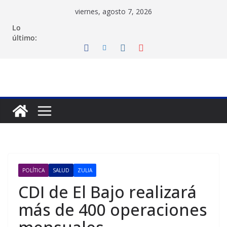
Saltar
viernes, agosto 7, 2026
al
Lo
contenido
último:
POLÍTICA
SALUD
ZULIA
CDI de El Bajo realizará
más de 400 operaciones