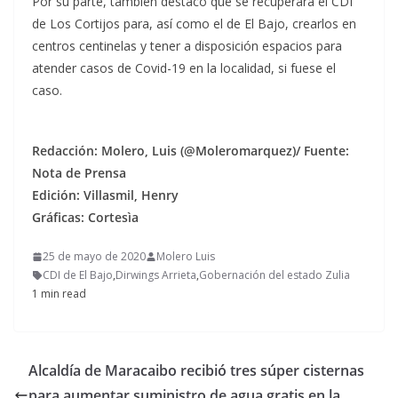
Por su parte, también destacó que se recuperará el CDI
de Los Cortijos para, así como el de El Bajo, crearlos en
centros centinelas y tener a disposición espacios para
atender casos de Covid-19 en la localidad, si fuese el
caso.
Redacción: Molero, Luis (@Moleromarquez)/ Fuente:
Nota de Prensa
Edición: Villasmil, Henry
Gráficas: Cortesìa
25 de mayo de 2020
Molero Luis
CDI de El Bajo
,
Dirwings Arrieta
,
Gobernación del estado Zulia
1 min read
Alcaldía de Maracaibo recibió tres súper cisternas
para aumentar suministro de agua gratis en la