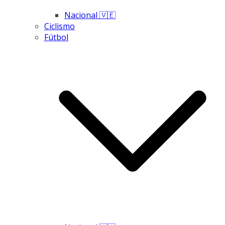
Nacional 🇻🇪
Ciclismo
Fútbol