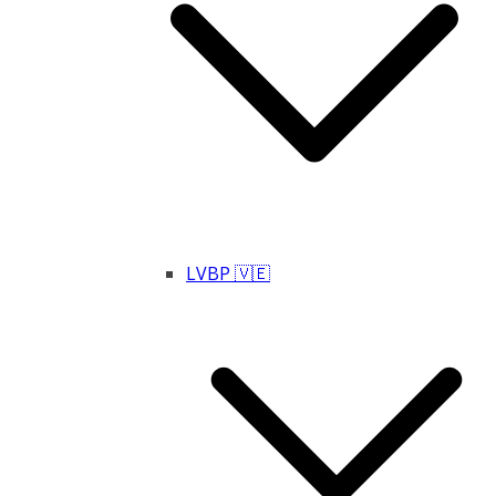
LVBP 🇻🇪