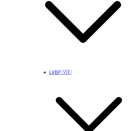
LVBP 🇻🇪