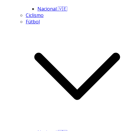
Nacional 🇻🇪
Ciclismo
Fútbol