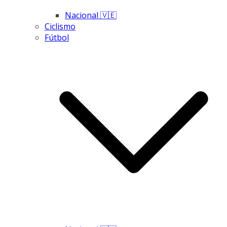
Nacional 🇻🇪
Ciclismo
Fútbol