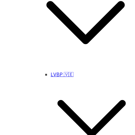
LVBP 🇻🇪