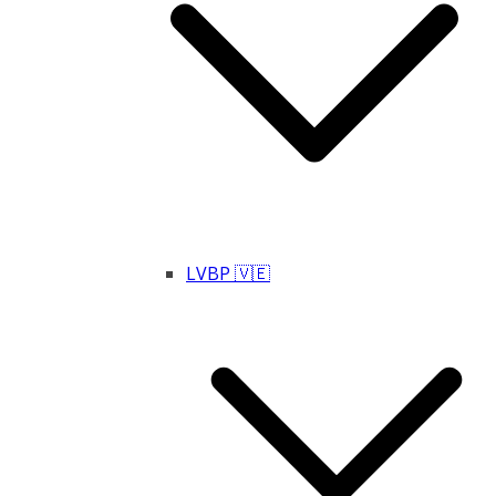
LVBP 🇻🇪