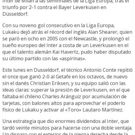
Inter de Milán a las semifinales de la Liga Europa, tras el
triunfo por 2-1 contra el Bayer Leverkusen en
Düsseldorf.
Con su noveno gol consecutivo en la Liga Europa,
Lukaku dejó atrás el récord del inglés Alan Shearer, quien
se paró en ocho en 2005 con el Newcastle, y prolongó el
sueño europeo del Inter a costa de un Leverkusen en el
que el talento alemán Kai Havertz, pudo haber disputado
su último partido con las «aspirinas».
Este lunes en Dusseldorf, el técnico Antonio Conte repitió
el once que ganó 2-0 al Getafe en los octavos, de nuevo
sin el danés Christian Eriksen, y su equipo salió con las
ideas claras: superar la presión de Leverkusen, en el que
faltaba el chileno Charles Aránguiz por acumulación de
tarjetas, con balones altos para aprovechar el poderío
físico de Lukaku y activar al «Toro» Lautaro Martínez.
Una estrategia que dio enormes dividendos al Inter, que
tardó veinte minutos para hacerse con una doble ventaja.
Un disparo con el exterior de la pierna derecha desde la